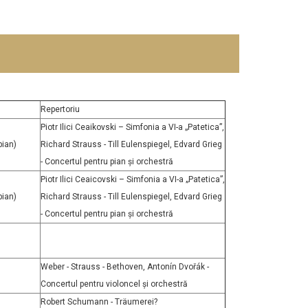
Repertoriu
Piotr Ilici Ceaikovski – Simfonia a VI-a „Patetica”,
pian)
Richard Strauss - Till Eulenspiegel, Edvard Grieg
- Concertul pentru pian și orchestră
Piotr Ilici Ceaicovski – Simfonia a VI-a „Patetica”,
pian)
Richard Strauss - Till Eulenspiegel, Edvard Grieg
- Concertul pentru pian și orchestră
Weber - Strauss - Bethoven, Antonín Dvořák -
Concertul pentru violoncel și orchestră
Robert Schumann - Träumerei?