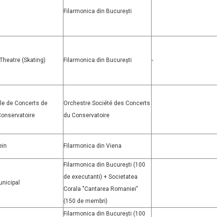
Filarmonica din București
heatre (Skating)
Filarmonica din București
-
le de Concerts de
Orchestre Société des Concerts
Conservatoire
du Conservatoire
ein
Filarmonica din Viena
Filarmonica din București (100
de executanti) + Societatea
unicipal
Corala "Cantarea Romaniei"
(150 de membri)
Filarmonica din București (100