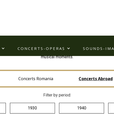
Concerts Abroad
CONCERTS-OPERAS
SOUNDS-IM
y career spanning 1,200 concerts, he collaborated with renowned
musical moments.
Concerts Romania
Concerts Abroad
Filter by period:
1930
1940