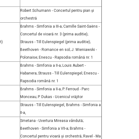
Robert Schumann - Concertul pentru pian și
orchestră
Brahms - Simfonia a III-a; Camille Saint-Saëns -
Concertul de vioară nr. 3 (prima auditie);
t)
Strauss - Till Eulenspiegel (prima auditie);
Beethoven - Romance en sol; J. Wieniawski -
Polonaise; Enescu - Rapsodia română nr. 1
Brahms - Simfonia a II-a; Louis Aubert -
Habanera; Strauss - Till Eulenspiegel; Enescu -
Rapsodia română nr. 1
Brahms - Simfonia a II-a; P. Ferroud - Parc
Monceau; P. Dukas - Ucenicul vrăjitor
Strauss - Till Eulenspiegel, Brahms - Simfonia a
II-a,
Smetana - Uvertura Mireasa vândută;
Beethoven - Simfonia a VII-a; Brahms -
Concertul pentru vioară și orchestră; Ravel - Ma