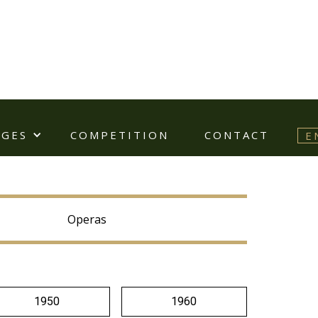
AGES
COMPETITION
CONTACT
E
 performers, creating unforgettable
Operas
1950
1960