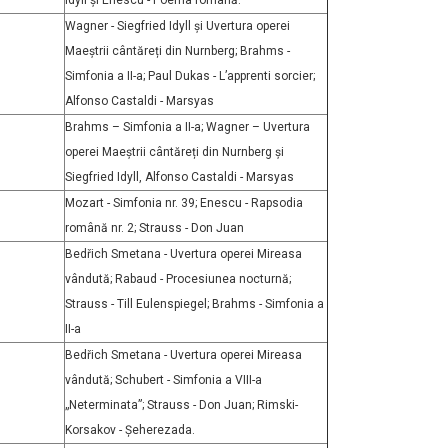
Idyll și Enescu - Poema română.
Wagner - Siegfried Idyll și Uvertura operei
Maeștrii cântăreți din Nurnberg; Brahms -
Simfonia a II-a; Paul Dukas - L’apprenti sorcier;
Alfonso Castaldi - Marsyas
Brahms – Simfonia a II-a; Wagner – Uvertura
operei Maeștrii cântăreți din Nurnberg și
Siegfried Idyll, Alfonso Castaldi - Marsyas
Mozart - Simfonia nr. 39; Enescu - Rapsodia
română nr. 2; Strauss - Don Juan
Bedřich Smetana - Uvertura operei Mireasa
vândută; Rabaud - Procesiunea nocturnă;
Strauss - Till Eulenspiegel; Brahms - Simfonia a
II-a
Bedřich Smetana - Uvertura operei Mireasa
vândută; Schubert - Simfonia a VIII-a
„Neterminata”; Strauss - Don Juan; Rimski-
Korsakov - Șeherezada.