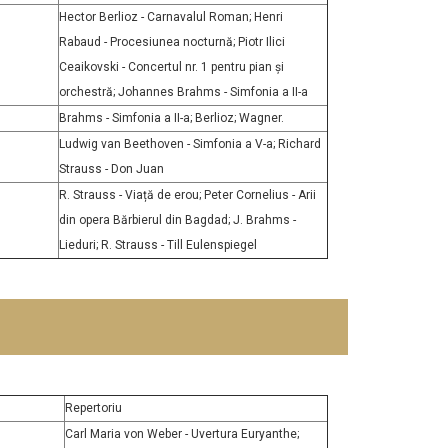
Hector Berlioz - Carnavalul Roman; Henri
Rabaud - Procesiunea nocturnă; Piotr Ilici
Ceaikovski - Concertul nr. 1 pentru pian și
orchestră; Johannes Brahms - Simfonia a II-a
Brahms - Simfonia a II-a; Berlioz; Wagner.
Ludwig van Beethoven - Simfonia a V-a; Richard
Strauss - Don Juan
R. Strauss - Viață de erou; Peter Cornelius - Arii
din opera Bărbierul din Bagdad; J. Brahms -
Lieduri; R. Strauss - Till Eulenspiegel
Repertoriu
Carl Maria von Weber - Uvertura Euryanthe;