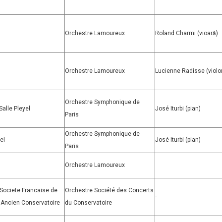
Orchestre Lamoureux
Roland Charmi (vioară)
Orchestre Lamoureux
Lucienne Radisse (violo
Orchestre Symphonique de
Salle Pleyel
José Iturbi (pian)
Paris
Orchestre Symphonique de
el
José Iturbi (pian)
Paris
Orchestre Lamoureux
Societe Francaise de
Orchestre Société des Concerts
-
 Ancien Conservatoire
du Conservatoire