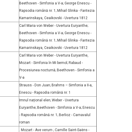
Beethoven - Simfonia a V-a; George Enescu -
Rapsodia română nr. 1; Mihail Glinka - Fantezia
Kamarinskaya, Ceaikovski - Uvertura 1812
Carl Maria von Weber - Uvertura Euryanthe;
Beethoven - Simfonia a V-a; George Enescu -
Rapsodia română nr. 1; Mihail Glinka - Fantezia
Kamarinskaya, Ceaikovski - Uvertura 1812
Carl Maria von Weber - Uvertura Euryanthe,
Mozart - Simfonia în Mi bemol; Rabaud -
Procesiunea nocturnă; Beethoven - Simfonia a
V-a
Strauss - Don Juan; Brahms – Simfonia a II-a,
Enescu - Rapsodia română nr. 1
Imnul național elen; Weber - Uvertura
Euryanthe; Beethoven - Simfonia a V-a; Enescu
- Rapsodia română nr. 1; Berlioz - Carnavalul
roman
. Mozart - Ave verum ; Camille Saint-Saëns -