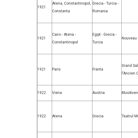
Atena, Constantinopol,
Grecia - Turcia -
1921
Constanta
Romania
Cairo - Atena -
Egipt - Grecia -
1921
Nouveau T
Constantinopol
Turcia
Grand Sal
1921
Paris
Franta
l'Ancien 
1922
Viena
Austria
Musikver
1922
Atena
Grecia
Teatrul M