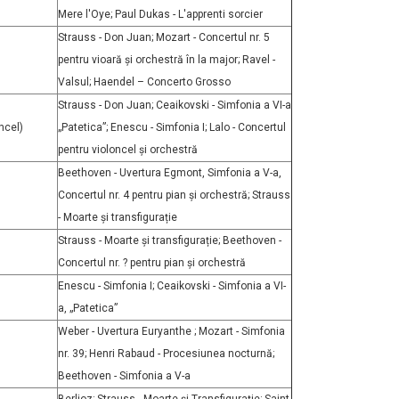
Mere l'Oye; Paul Dukas - L'apprenti sorcier
Strauss - Don Juan; Mozart - Concertul nr. 5
pentru vioară și orchestră în la major; Ravel -
Valsul; Haendel – Concerto Grosso
Strauss - Don Juan; Ceaikovski - Simfonia a VI-a
ncel)
„Patetica”; Enescu - Simfonia I; Lalo - Concertul
pentru violoncel și orchestră
Beethoven - Uvertura Egmont, Simfonia a V-a,
Concertul nr. 4 pentru pian și orchestră; Strauss
- Moarte și transfigurație
Strauss - Moarte și transfigurație; Beethoven -
Concertul nr. ? pentru pian și orchestră
Enescu - Simfonia I; Ceaikovski - Simfonia a VI-
a, „Patetica”
Weber - Uvertura Euryanthe ; Mozart - Simfonia
nr. 39; Henri Rabaud - Procesiunea nocturnă;
Beethoven - Simfonia a V-a