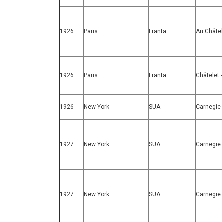
1926
Paris
Franta
Au Châtel
1926
Paris
Franta
Châtelet 
1926
New York
SUA
Carnegie 
1927
New York
SUA
Carnegie 
1927
New York
SUA
Carnegie 