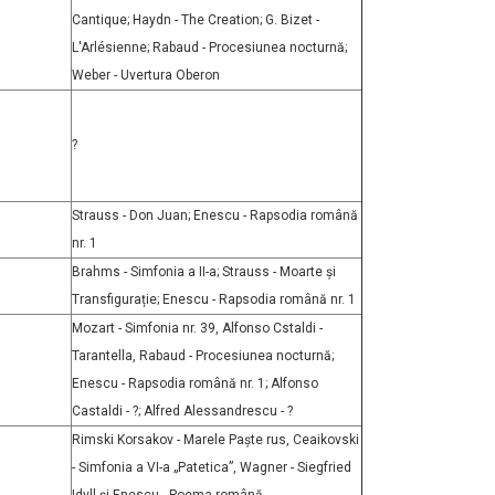
Cantique; Haydn - The Creation; G. Bizet -
L'Arlésienne; Rabaud - Procesiunea nocturnă;
Weber - Uvertura Oberon
?
Strauss - Don Juan; Enescu - Rapsodia română
nr. 1
Brahms - Simfonia a II-a; Strauss - Moarte și
Transfigurație; Enescu - Rapsodia română nr. 1
Mozart - Simfonia nr. 39, Alfonso Cstaldi -
Tarantella, Rabaud - Procesiunea nocturnă;
Enescu - Rapsodia română nr. 1; Alfonso
Castaldi - ?; Alfred Alessandrescu - ?
Rimski Korsakov - Marele Paște rus, Ceaikovski
- Simfonia a VI-a „Patetica”, Wagner - Siegfried