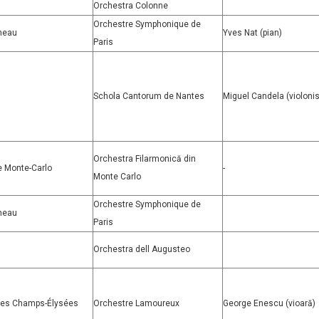
Orchestra Colonne
Orchestre Symphonique de
meau
Yves Nat (pian)
Paris
Schola Cantorum de Nantes
Miguel Candela (violonis
Orchestra Filarmonică din
e Monte-Carlo
-
Monte Carlo
Orchestre Symphonique de
meau
Paris
Orchestra dell Augusteo
des Champs-Élysées
Orchestre Lamoureux
George Enescu (vioară)